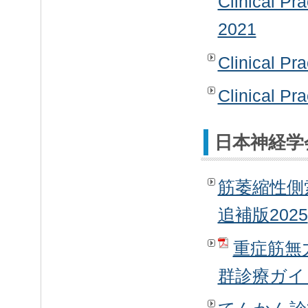
Clinical Pr
2021
Clinical Pr
Clinical Pr
日本神経学
筋萎縮性側
追補版2025
重症筋無
群診療ガイド