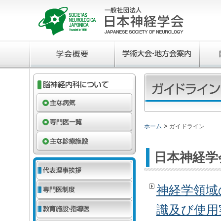
ホーム
ガイドライン
日本神経学
神経学領域
識及び使用