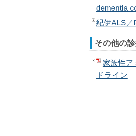
dementi
紀伊ALS／
その他の診
家族性ア
ドライン