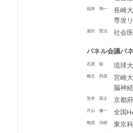
福井 翔一
長崎
専攻
湯沢 賢治
社会
パネル会議パ
石原 聡
琉球
梅北 邦彦
宮崎
脳神
笠井 高士
京都
片山 修一
全国H
鴨居 功樹
東京