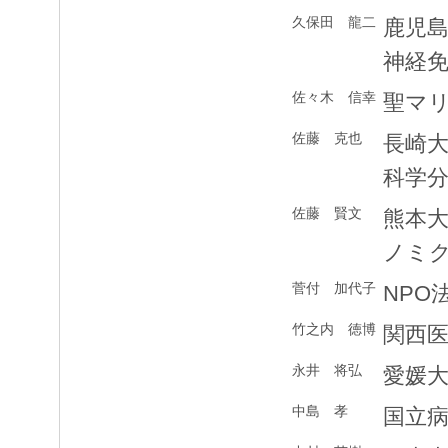
久保田 龍二
鹿児
神経
佐々木 信幸
聖マ
佐藤 克也
長崎
科学
佐藤 賢文
熊本
ノミ
菅付 加代子
NPO
竹之内 徳博
関西
永井 将弘
愛媛
中島 孝
国立