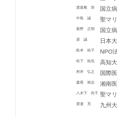
渡嘉敷 崇
国立
中島 誠
聖マ
新野 正明
国立
原 誠
日本
舩本 桂子
NPO
松下 拓也
高知
村井 弘之
国際
森尾 裕志
湘南
八木下 尚子
聖マ
渡邉 充
九州