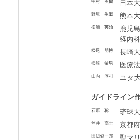
中村 英樹
日本
野坂 生郷
熊本
松浦 英治
鹿児
経内
松尾 朋博
長崎
松崎 敏男
医療
山内 淳司
ユタ
ガイドライン
石原 聡
琉球
笠井 高士
京都
田辺健一郎
聖マ