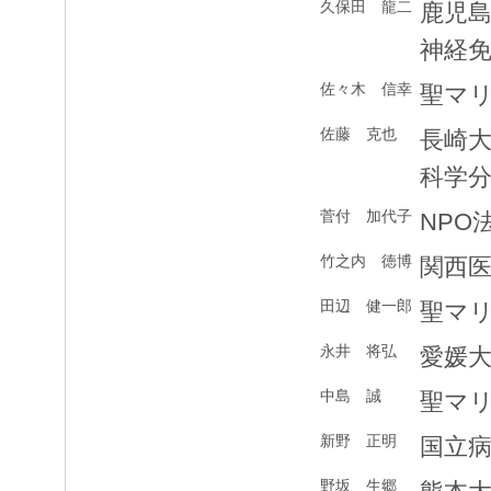
久保田 龍二
鹿児
神経
佐々木 信幸
聖マ
佐藤 克也
長崎
科学
菅付 加代子
NPO
竹之内 徳博
関西
田辺 健一郎
聖マ
永井 将弘
愛媛
中島 誠
聖マ
新野 正明
国立
野坂 生郷