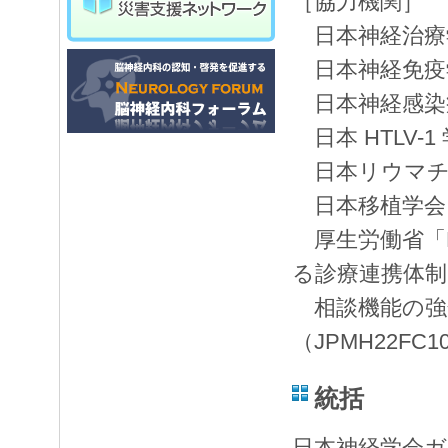
［協力機関］
日本神経治療
日本神経免疫
日本神経感染
日本 HTLV-1
日本リウマチ
日本移植学会
厚生労働省「H
る診療連携体
相談機能の強
（JPMH22FC1
統括
日本神経学会ガ