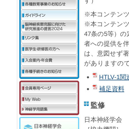
す）
※本コンテン
※本コンテンツ
47条の5等）
者への提供を
は、意図せず
がありますの
HTLV-
補足資料
監修
日本神経学会