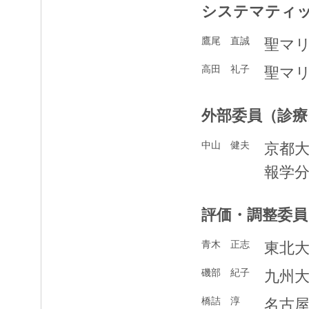
システマティ
鷹尾 直誠
聖マ
高田 礼子
聖マ
外部委員（診療
中山 健夫
京都
報学
評価・調整委員
青木 正志
東北
磯部 紀子
九州
橋詰 淳
名古