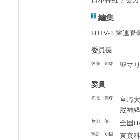
編集
HTLV-1 関
委員長
佐藤 知雄
聖マ
委員
梅北 邦彦
宮崎
脳神
片山 修一
全国H
鴨居 功樹
東京