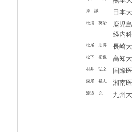
熊本
原 誠
日本
松浦 英治
鹿児
経内
松尾 朋博
長崎
松下 拓也
高知
村井 弘之
国際
森尾 裕志
湘南
渡邉 充
九州