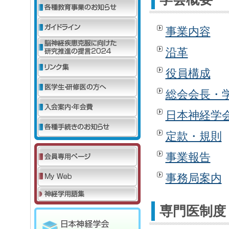
事業内容
沿革
役員構成
総会会長・
日本神経学
定款・規則
事業報告
事務局案内
専門医制度