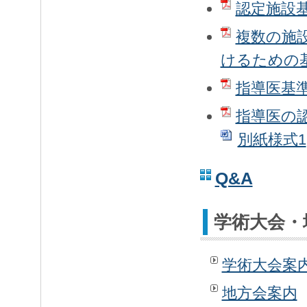
認定施設基
複数の施
けるための
指導医基
指導医の
別紙様式1
Q&A
学術大会・
学術大会案
地方会案内