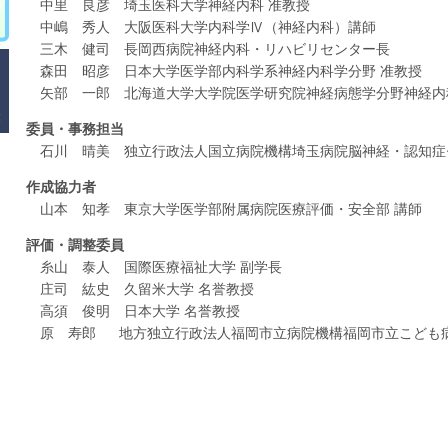
中里 良彦 埼玉医科大学神経内科 准教授
中嶋 秀人 大阪医科大学内科学Ⅳ（神経内科）講師
三木 健司 長岡西病院神経内科・リハビリセンター長
森田 昭彦 日本大学医学部内科学系神経内科学分野 准教授
矢部 一郎 北海道大学大学院医学研究院神経病態学分野神経内
委員・事務担当
石川 晴美 独立行政法人国立病院機構埼玉病院脳神経・認知症
作成協力者
山本 知孝 東京大学医学部附属病院医療評価・安全部 講師
評価・調整委員
糸山 泰人 国際医療福祉大学 副学長
庄司 紘史 久留米大学 名誉教授
高須 俊明 日本大学 名誉教授
原 寿郎
地方独立行政法人福岡市立病院機構福岡市立こども病