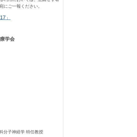
宛にご一報ください。
17」
療学会
科分子神経学 特任教授