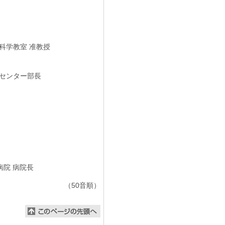
科学教室 准教授
センター部長
院 病院長
（50音順）