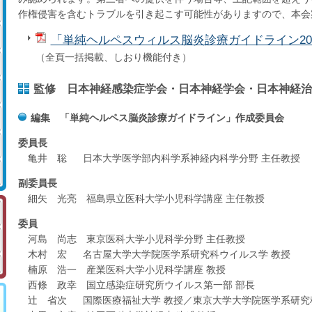
作権侵害を含むトラブルを引き起こす可能性がありますので、本会
「単純ヘルペスウィルス脳炎診療ガイドライン20
（全頁一括掲載、しおり機能付き）
監修 日本神経感染症学会・日本神経学会・日本神経治
編集 「単純ヘルペス脳炎診療ガイドライン」作成委員会
委員長
亀井 聡
日本大学医学部内科学系神経内科学分野 主任教授
副委員長
細矢 光亮 福島県立医科大学小児科学講座 主任教授
委員
河島 尚志 東京医科大学小児科学分野 主任教授
木村 宏
名古屋大学大学院医学系研究科ウイルス学 教授
楠原 浩一 産業医科大学小児科学講座 教授
西條 政幸 国立感染症研究所ウイルス第一部 部長
辻 省次
国際医療福祉大学 教授／東京大学大学院医学系研究