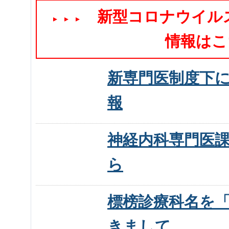
新型コロナウイルス感
▲
▲
▲
情報は
新専門医制度下
報
神経内科専門医
ら
標榜診療科名を
きまして