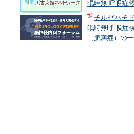
眠時無 呼吸症
チルゼパチ
眠時無呼 吸症
（肥満症）の一