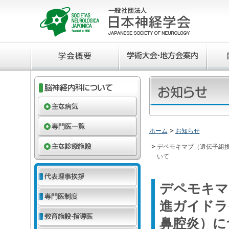
ホーム
お知らせ
デペモキマブ（遺伝子組
いて
デペモキマ
進ガイドラ
鼻腔炎）に