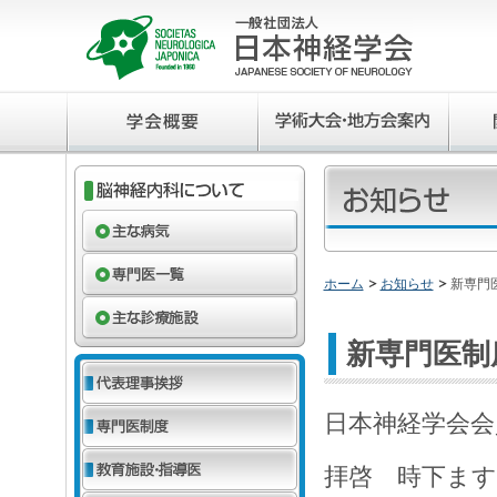
ホーム
お知らせ
新専門
新専門医制
日本神経学会会
拝啓 時下ま