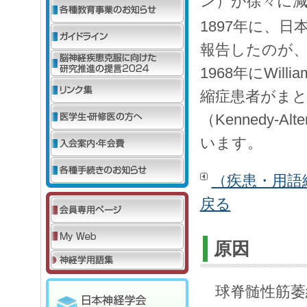
ン）が徐々に
1897年に、日
報告したのが
1968年にWill
縮症患者がまと
（Kennedy-
います。
（疾患・用語
戻る
原因
球脊髄性筋萎