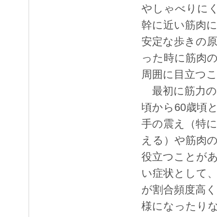
やしゃべりに
幹に近い筋肉
安定な歩きの
った時に筋肉
周囲に目立つ
最初に筋力の
頃から60歳頃
手の震え（特
える）や筋肉
役立つことが
い症状として
が割合頻度高
様になったり