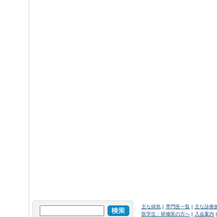
主な病気
専門医一覧
主な診療
医学生・研修医の方へ
入会案内