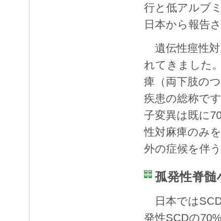
行と低アルブミ
日本から報告
遺伝性痙性対
れてきました。
痺（両下肢の
疾患の総称で
子変異は既に7
性対麻痺のみを
外の症候を伴う
孤発性脊髄
日本ではSCD
発性SCDの7