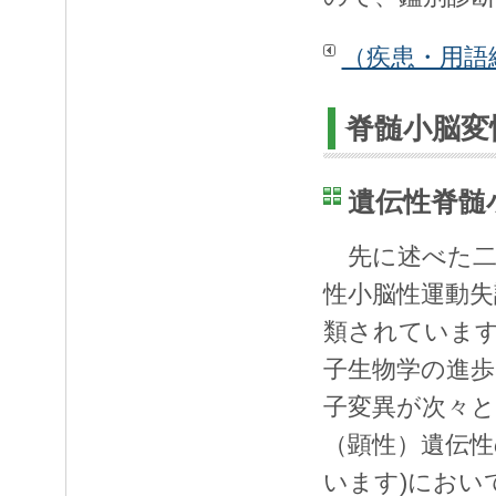
（疾患・用語
脊髄小脳変
遺伝性脊髄
先に述べた二
性小脳性運動失
類されています
子生物学の進歩
子変異が次々と
（顕性）遺伝性
います)におい