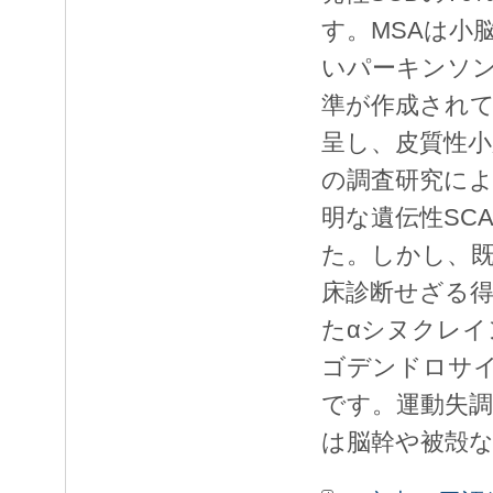
す。MSAは小
いパーキンソ
準が作成されて
呈し、皮質性小
の調査研究によ
明な遺伝性SC
た。しかし、既
床診断せざる得
たαシヌクレ
ゴデンドロサ
です。運動失
は脳幹や被殻