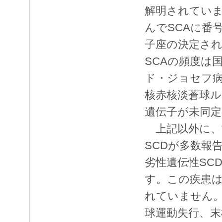
解明されてい
んでSCAに番
子座の決定さ
SCAの頻度は
ド・ジョセフ病（
核赤核淡蒼球
遺伝子が未同定
上記以外に、
SCDが多数報
劣性遺伝性SC
す。この疾患
れていません
球運動失行、末