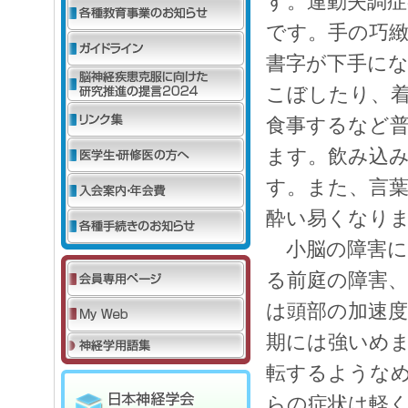
す。運動失調症
です。手の巧
書字が下手に
こぼしたり、
食事するなど
ます。飲み込
す。また、言
酔い易くなり
小脳の障害に
る前庭の障害
は頭部の加速
期には強いめ
転するような
らの症状は軽