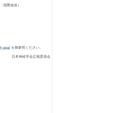
一・国際放送）
/r-asa/
を御参照ください。
日本神経学会広報委員会