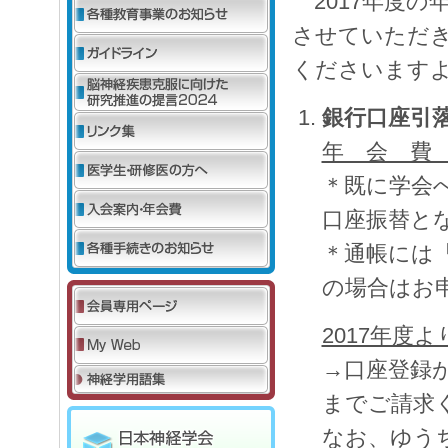
2017年度の
させていただ
くださいます
銀行口座引
年 会 費 
＊既に学会
口座振替と
＊通帳には「
の場合はお
2017年度
→口座登録
までご請求
なお、ゆう