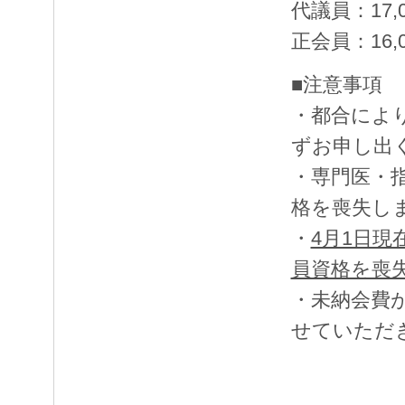
代議員：17,
正会員：16,
■注意事項
・都合によ
ずお申し出
・専門医・
格を喪失し
・
4月1日
員資格を喪
・未納会費が
せていただ