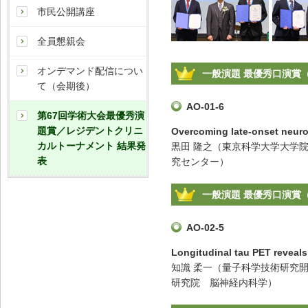
市民公開講座
全員懇親会
オンデマンド配信につい
一般演題 最優秀口演賞
て（会期後）
AO-01-6
第67回学術大会最優秀演
題賞／レジデントクリニ
Overcoming late-onset neurot
カルトーナメント 結果発
黒田 隆之（東京科学大学大学院
表
究センター）
一般演題 最優秀口演賞
AO-02-5
Longitudinal tau PET reveals
知識 柔一（量子科学技術研究
研究院 脳神経内科学）