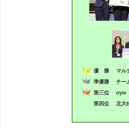
優 勝
マル
準優勝
チー
第三位
oy
第四位
北大