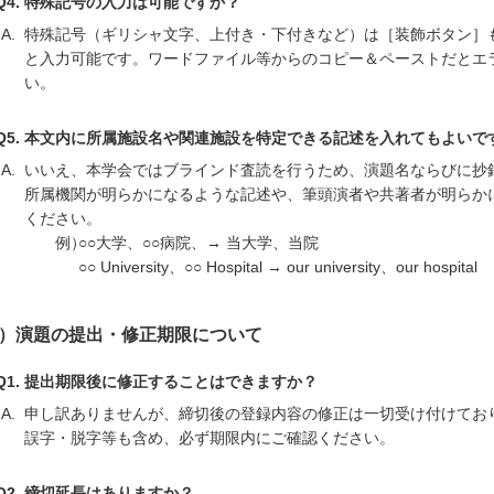
Q4. 特殊記号の入力は可能ですか？
A.
特殊記号（ギリシャ文字、上付き・下付きなど）は［装飾ボタン］
と入力可能です。ワードファイル等からのコピー＆ペーストだとエ
い。
Q5. 本文内に所属施設名や関連施設を特定できる記述を入れてもよいで
A.
いいえ、本学会ではブラインド査読を行うため、演題名ならびに抄
所属機関が明らかになるような記述や、筆頭演者や共著者が明らか
ください。
例）
○○大学、○○病院、→ 当大学、当院
○○ University、○○ Hospital → our university、our hospital
5）演題の提出・修正期限について
Q1. 提出期限後に修正することはできますか？
A.
申し訳ありませんが、締切後の登録内容の修正は一切受け付けてお
誤字・脱字等も含め、必ず期限内にご確認ください。
Q2. 締切延長はありますか？