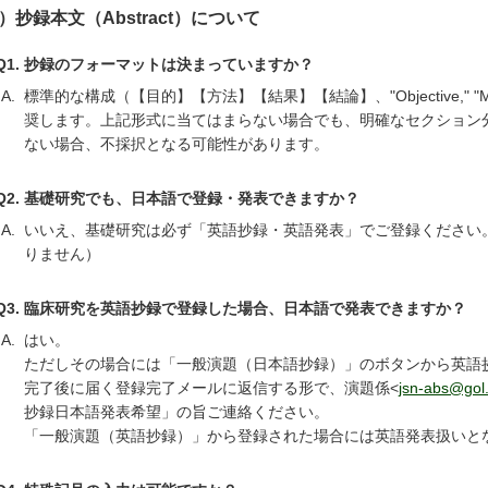
4）抄録本文（Abstract）について
Q1. 抄録のフォーマットは決まっていますか？
A.
標準的な構成（【目的】【方法】【結果】【結論】、"Objective," "Methods,
奨します。上記形式に当てはまらない場合でも、明確なセクション
ない場合、不採択となる可能性があります。
Q2. 基礎研究でも、日本語で登録・発表できますか？
A.
いいえ、基礎研究は必ず「英語抄録・英語発表」でご登録ください
りません）
Q3. 臨床研究を英語抄録で登録した場合、日本語で発表できますか？
A.
はい。
ただしその場合には「一般演題（日本語抄録）」のボタンから英語
完了後に届く登録完了メールに返信する形で、演題係<
jsn-abs@gol
抄録日本語発表希望」の旨ご連絡ください。
「一般演題（英語抄録）」から登録された場合には英語発表扱いと