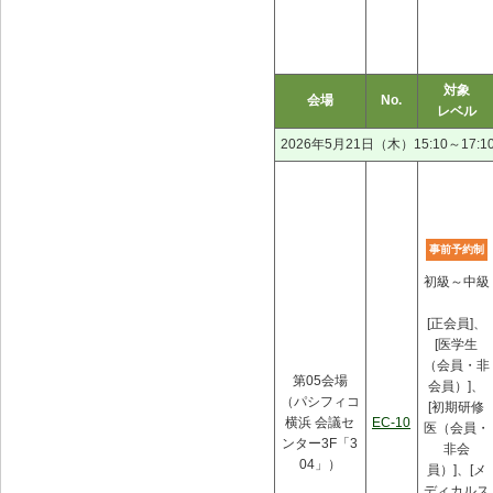
対象
会場
No.
レベル
2026年5月21日（木）15:10～17:1
事前予約制
初級～中級
[正会員]、
[医学生
（会員・非
第05会場
会員）]、
（パシフィコ
[初期研修
横浜 会議セ
EC-10
医（会員・
ンター3F「3
非会
04」）
員）]、[メ
ディカルス