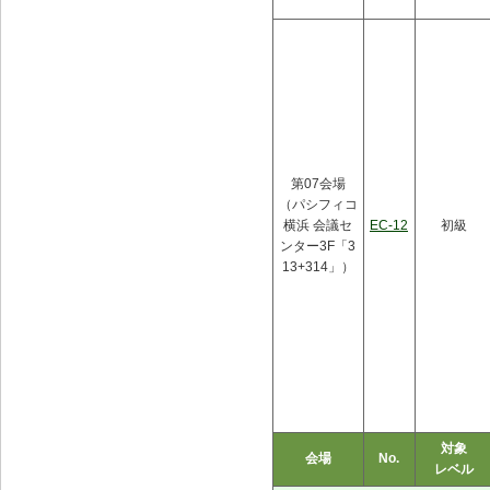
第07会場
（パシフィコ
横浜 会議セ
EC-12
初級
ンター3F「3
13+314」）
対象
会場
No.
レベル