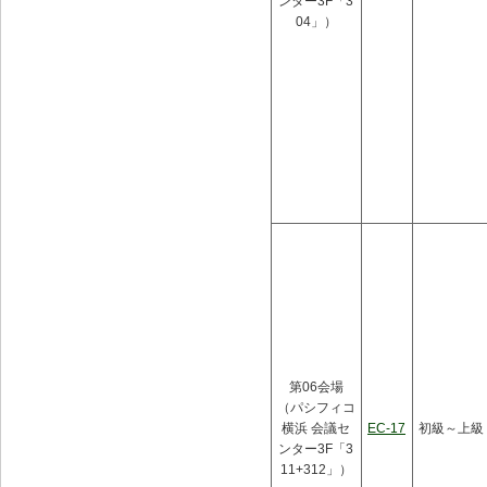
ンター3F「3
04」）
第06会場
（パシフィコ
横浜 会議セ
EC-17
初級～上級
ンター3F「3
11+312」）