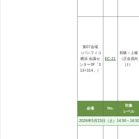
第07会場
（パシフィコ
初級～上級
横浜 会議セ
EC-21
（正会員向
ンター3F「3
け）
13+314」）
対象
会場
No.
レベル
2026年5月23日（土）14:50～16:5