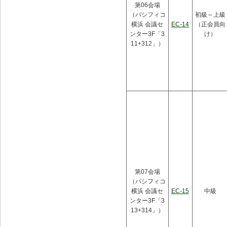
第06会場
（パシフィコ
初級～上級
横浜 会議セ
EC-14
（正会員向
ンター3F「3
け）
11+312」）
第07会場
（パシフィコ
横浜 会議セ
EC-15
中級
ンター3F「3
13+314」）