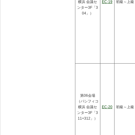
横浜 会議セ
EC-19
初級～上級
ンター3F「3
04」）
第06会場
（パシフィコ
横浜 会議セ
EC-20
初級～上級
ンター3F「3
11+312」）