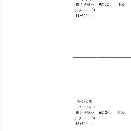
横浜 会議セ
EC-23
中級
ンター3F「3
11+312」）
第07会場
（パシフィコ
横浜 会議セ
EC-24
初級
ンター3F「3
13+314」）