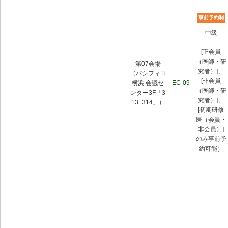
事前予約制
中級
[正会員
（医師・研
第07会場
究者）]、
（パシフィコ
[非会員
横浜 会議セ
EC-09
（医師・研
ンター3F「3
究者）]、
13+314」）
[初期研修
医（会員・
非会員）]
のみ事前予
約可能）