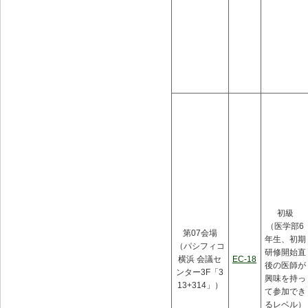
初級
（医学部6
第07会場
年生、初期
（パシフィコ
研修開始直
横浜 会議セ
EC-18
後の医師が
ンター3F「3
興味を持っ
13+314」）
て参加でき
るレベル）