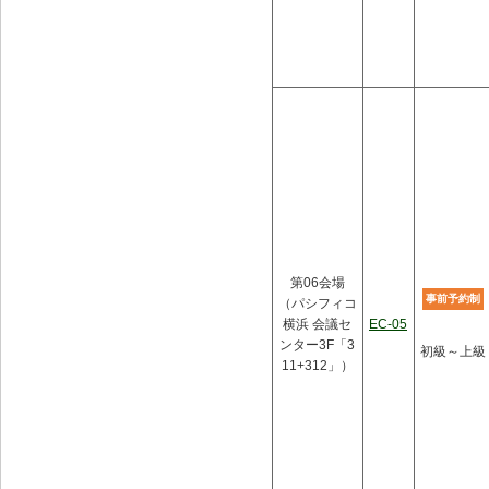
第06会場
事前予約制
（パシフィコ
横浜 会議セ
EC-05
ンター3F「3
初級～上級
11+312」）