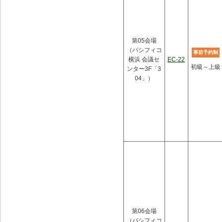
第05会場
（パシフィコ
事前予約制
横浜 会議セ
EC-22
初級～上級
ンター3F「3
04」）
第06会場
（パシフィコ