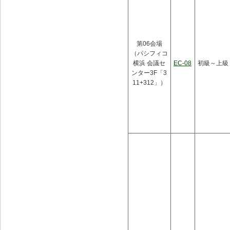
第06会場
（パシフィコ
横浜 会議セ
EC-08
初級～上級
ンター3F「3
11+312」）