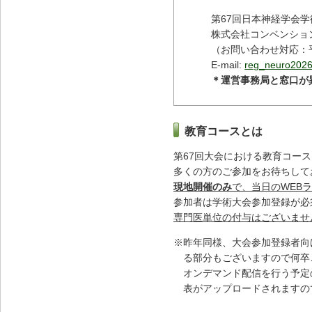
第67回日本神経学会学
株式会社コンベンショ
（お問い合わせ対応：平日
E-mail:
reg_neuro2026@
＊運営事務局と窓口が
教育コースとは
第67回大会における教育コー
多くの方のご参加をお待ちして
現地開催のみ
で、当日のWEB
参加者は学術大会参加登録が必
専門医単位の付与はございませ
※昨年同様、大会参加登録者向
る部分もございますので何卒
オンデマンド配信を行う予定
表がアップロードされますの