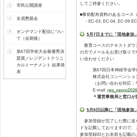
してご持参ください。
市民公開講座
■事前配布資料のあるコース
全員懇親会
・EC-03, EC-04, EC-09 EC-1
オンデマンド配信につい
5月7日までに「現地参加
て（会期後）
教育コースのテキストダウン
第67回学術大会最優秀演
の方でメールをお受け取りで
題賞／レジデントクリニ
い合わせください
カルトーナメント 結果発
第67回日本神経学会学
表
株式会社コンベンショ
（お問い合わせ対応：平日
E-mail:
reg_neuro2026@
＊運営事務局と窓口が
5月8日以降に「現地参加
参加登録が完了した際に送ら
ドを記載しておりますので、
参加登録IDとお名前を記載