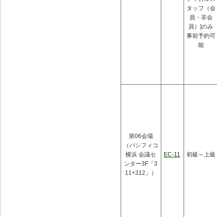
タッフ（会
員・非会
員）]のみ
事前予約可
能
第06会場
（パシフィコ
横浜 会議セ
EC-11
初級～上級
ンター3F「3
11+312」）