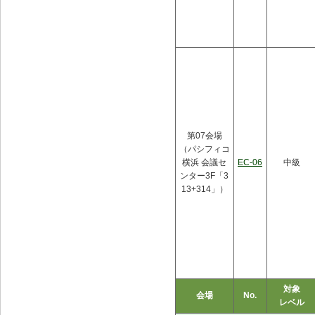
第07会場
（パシフィコ
横浜 会議セ
EC-06
中級
ンター3F「3
13+314」）
対象
会場
No.
レベル