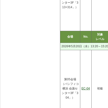
ンター3F「3
13+314」）
対象
会場
No.
レベル
2026年5月20日（水）13:20～15:2
第05会場
（パシフィコ
横浜 会議セ
EC-04
初級
ンター3F「3
04」）