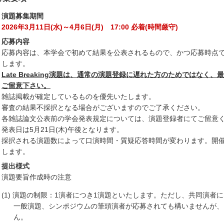
演題募集期間
2026年3月11日(水)～4月6日(月) 17:00 必着(時間厳守)
応募内容
応募内容は、本学会で初めて結果を公表されるもので、かつ応募時点
します。
Late Breaking演題は、通常の演題登録に遅れた方のためではな
ご留意下さい。
雑誌掲載が確定しているものを優先いたします。
審査の結果不採択となる場合がございますのでご了承ください。
各雑誌論文公表前の学会発表規定については、演題登録者にてご留意
発表日は5月21日(木)午後となります。
採択される演題数によって口演時間・質疑応答時間が変わります。開
します。
提出様式
演題要旨作成時の注意
(1) 演題の制限：1演者につき1演題といたします。ただし、共同演者
一般演題、シンポジウムの筆頭演者が応募されても構いませんが、
ん。