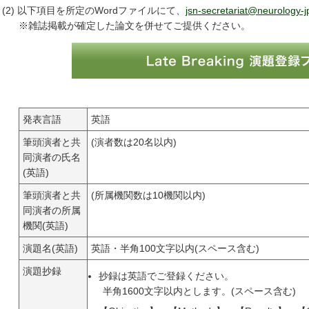
(2) 以下項目を所定のWordファイルにて、
jsn-secretariat@neurology-j
※雑誌掲載が確定した論文を併せてご提供ください。
発表言語
英語
筆頭演者と共
(演者数は20名以内)
同演者の氏名
(英語)
筆頭演者と共
(所属機関数は10機関以内)
同演者の所属
機関(英語)
演題名(英語)
英語・半角100文字以内(スペース含む)
演題抄録
抄録は英語でご登録ください。
半角1600文字以内とします。(スペース含む)