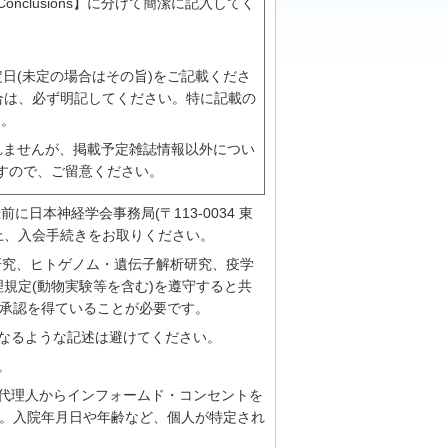
、【Conclusions】に分けて簡潔に記入してく
日(未定の場合はその旨)をご記載くださ
合は、必ず明記してください。特に記載の
)。
れませんが、掲載予定雑誌情報以外につい
すので、ご留意ください。
に日本神経学会事務局(〒113-0034 東
ご連絡の上、入会手続きをお取りください。
床研究、ヒトゲノム・遺伝子解析研究、疫学
規定(動物実験等を含む)を遵守すると共
承認を得ていることが必要です。
になるような記述は避けてください。
。
の代理人からインフォームド・コンセントを
。入院年月日や年齢など、個人が特定され