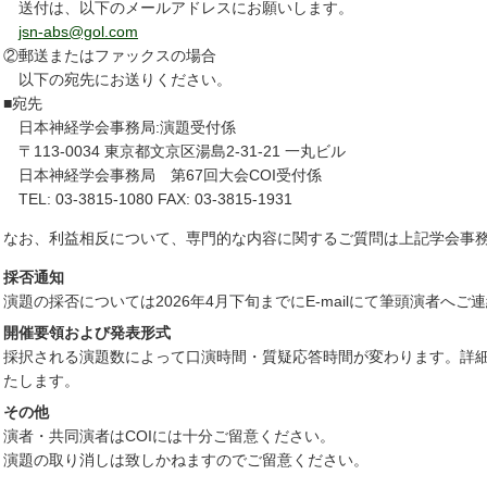
送付は、以下のメールアドレスにお願いします。
jsn-abs@gol.com
②郵送またはファックスの場合
以下の宛先にお送りください。
■宛先
日本神経学会事務局:演題受付係
〒113-0034 東京都文京区湯島2-31-21 一丸ビル
日本神経学会事務局 第67回大会COI受付係
TEL: 03-3815-1080 FAX: 03-3815-1931
なお、利益相反について、専門的な内容に関するご質問は上記学会事
採否通知
演題の採否については2026年4月下旬までにE-mailにて筆頭演者へご
開催要領および発表形式
採択される演題数によって口演時間・質疑応答時間が変わります。詳
たします。
その他
演者・共同演者はCOIには十分ご留意ください。
演題の取り消しは致しかねますのでご留意ください。