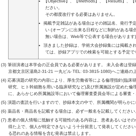
【Objective】、【Methods】、【Results】
ださい。
その都度改行する必要はありません。
掲載予定雑誌がある場合はその雑誌名、発行予定
い (オープンに出来る日程などに制約がある場
無い場合は、Web等で公表する場合があります
頂きました抄録は、学術大会抄録集には掲載さ
ては、抄録アプリでの検索を可能とする予定で
(3) 筆頭演者は本学会の正会員である必要があります。 未入会者は登録前
京都文京区湯島2-31-21 一丸ビル TEL: 03-3815-1080)へ
(4) 応募演題の研究の内容により、厚生労働省等による倫理指針(臨
研究、ヒト幹細胞を用いる臨床研究など)及び所属施設が定めた倫理
に、あらかじめ所属施設等において倫理審査委員会等による審査・
(5) 演題の査読を行いますので、抄録本文の中で、所属機関が明らか
(6) 薬品名・商品名を記載する場合は、必ず一般名を記載してください
(7) 患者の個人情報に抵触する可能性のある内容は、患者あるいはそ
得た上で、個人が特定できないよう十分留意して発表してください
る恐れのある情報を含む発表は禁止します。