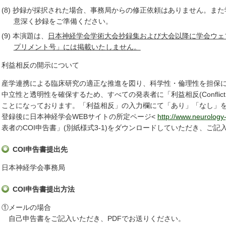
(8) 抄録が採択された場合、事務局からの修正依頼はありません。ま
意深く抄録をご準備ください。
(9) 本演題は、
日本神経学会学術大会抄録集および大会以降に学会ウェ
プリメント号」には掲載いたしません。
利益相反の開示について
産学連携による臨床研究の適正な推進を図り、科学性・倫理性を担保
中立性と透明性を確保するため、すべての発表者に「利益相反(Conflict of 
ことになっております。「利益相反」の入力欄にて「あり」「なし」
登録後に日本神経学会WEBサイトの所定ページ<
http://www.neurology-
表者のCOI申告書」(別紙様式3-1)をダウンロードしていただき、ご
COI申告書提出先
日本神経学会事務局
COI申告書提出方法
①メールの場合
自己申告書をご記入いただき、PDFでお送りください。