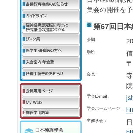
集会の開催を
第67回日
会期：
2
場所：
信
〒
会長：
寺
院
学会E-mail：
js
学会ホームページ：
ht
主催学会：
日
ht