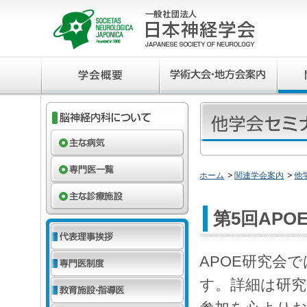
ホーム
関連学会案内
他
第5回APO
APOE研究会
す。詳細は研