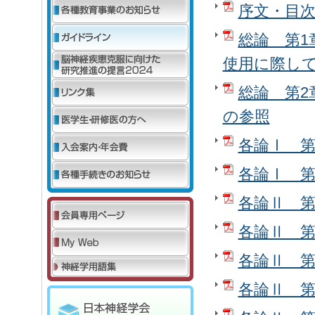
序文・目
総論 第1
使用に際し
総論 第2
の参照
各論Ⅰ 第
各論Ⅰ 第
各論Ⅱ 第
各論Ⅱ 第
各論Ⅱ 
各論Ⅱ 