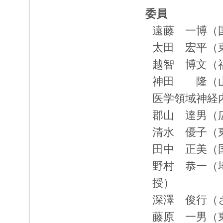
委員
遠藤 一博（
太田 宏平（
越智 博文（
神田 隆（山
医学領域神経
郡山 達男（
清水 優子（
田中 正美（
野村 恭一（
授）
深澤 俊行（
藤原 一男（