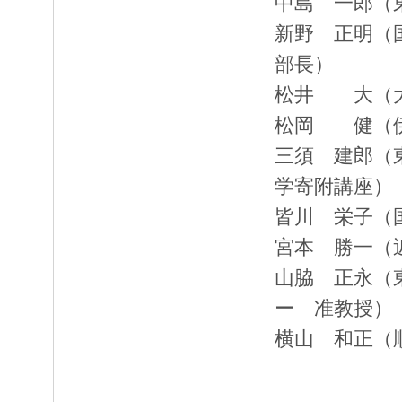
中島 一郎（
新野 正明（
部長）
松井 大（大
松岡 健（伊
三須 建郎（
学寄附講座）
皆川 栄子（
宮本 勝一（
山脇 正永（
ー 准教授）
横山 和正（