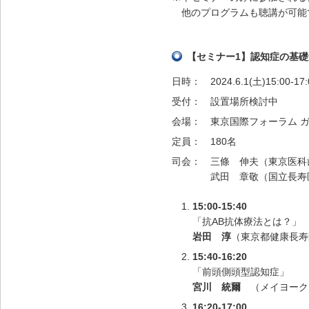
他のプログラムも聴講が可能
【セミナー1】認知症の基礎
日時：
2024.6.1(土)15:00-17:
受付：
設置場所検討中
会場：
東京国際フォーラム ガ
定員：
180名
司会：
三條 伸夫（東京医科
武田 章敬（国立長寿
15:00-15:40
「抗AΒ抗体療法とは？」
岩田 淳
（東京都健康長寿
15:40-16:20
「前頭側頭型認知症」
宮川 統爾
（メイヨーク
16:20-17:00