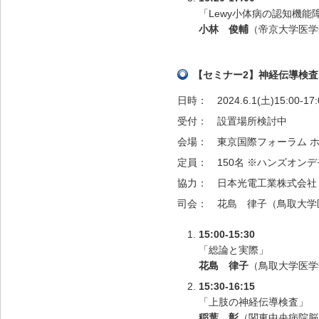
「Lewy小体病の認知機能
小林 俊輔
（帝京大学医学
【セミナー2】神経伝導検
日時：
2024.6.1(土)15:00-17:
受付：
設置場所検討中
会場：
東京国際フォーラム ホ
定員：
150名 ※ハンズオ
協力：
日本光電工業株式会社
司会：
花島 律子（鳥取大学
15:00-15:30
「総論と実際」
花島 律子
（鳥取大学医学
15:30-16:15
「上肢の神経伝導検査」
稲葉 彰
（関東中央病院脳