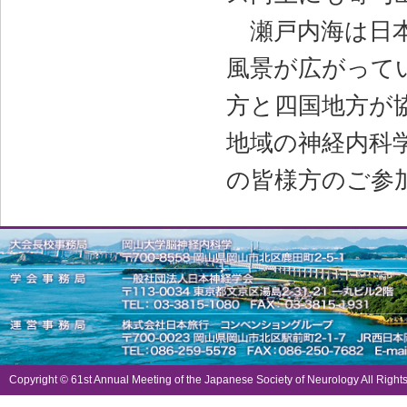
瀬戸内海は日本
風景が広がって
方と四国地方が
地域の神経内科
の皆様方のご参
Copyright © 61st Annual Meeting of the Japanese Society of Neurology All Right