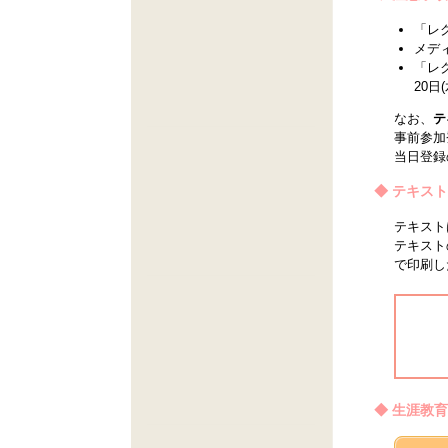
「レ
メデ
「レ
20日
なお、
テ
事前参加
当日登録
◆ テキス
テキスト
テキスト
で印刷し
◆ 生涯教