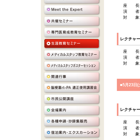
座 長
演 者
対 象
レクチャー
座 長
演 者
対 象
■5月23日(土
レクチャー
座 長
演 者
対 象