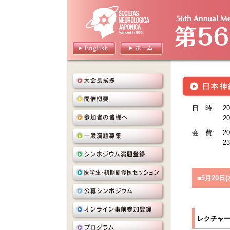
日 時:
2
2
会 費:
2
2
■5月20日(水
レクチャー