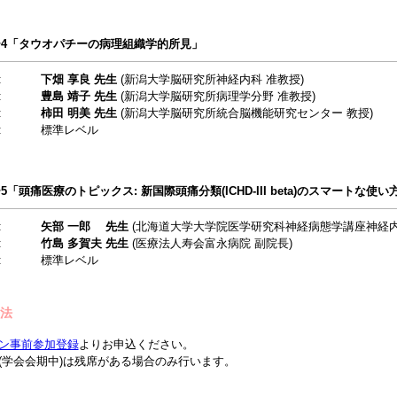
4「タウオパチーの病理組織学的所見」
:
下畑 享良 先生
(新潟大学脳研究所神経内科 准教授)
:
豊島 靖子 先生
(新潟大学脳研究所病理学分野 准教授)
:
柿田 明美
先生
(新潟大学脳研究所統合脳機能研究センター 教授)
:
標準レベル
「頭痛医療のトピックス: 新国際頭痛分類(ICHD-III beta)のスマートな使い
:
矢部 一郎 先生
(北海道大学大学院医学研究科神経病態学講座神経内
:
竹島 多賀夫 先生
(医療法人寿会富永病院 副院長)
:
標準レベル
方法
ン事前参加登録
よりお申込ください。
(学会会期中)は残席がある場合のみ行います。