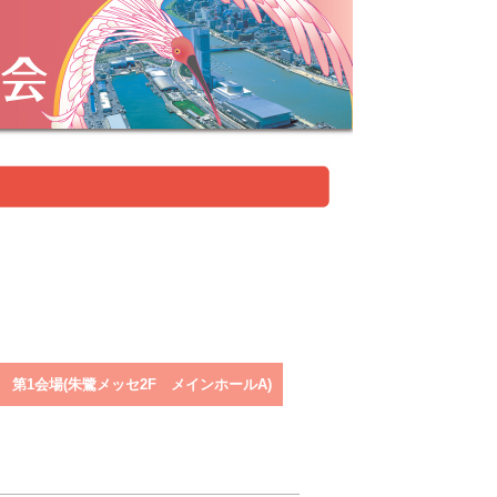
: 第1会場(朱鷺メッセ2F メインホールA)