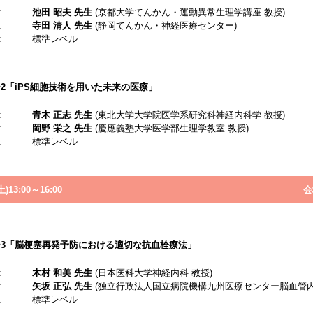
:
池田 昭夫 先生
(京都大学てんかん・運動異常生理学講座 教授)
:
寺田 清人 先生
(静岡てんかん・神経医療センター)
:
標準レベル
2「iPS細胞技術を用いた未来の医療」
:
青木 正志 先生
(東北大学大学院医学系研究科神経内科学 教授)
:
岡野 栄之 先生
(慶應義塾大学医学部生理学教室 教授)
:
標準レベル
)13:00～16:00
会
3「脳梗塞再発予防における適切な抗血栓療法」
:
木村 和美 先生
(日本医科大学神経内科 教授)
:
矢坂 正弘 先生
(独立行政法人国立病院機構九州医療センター脳血管内
:
標準レベル