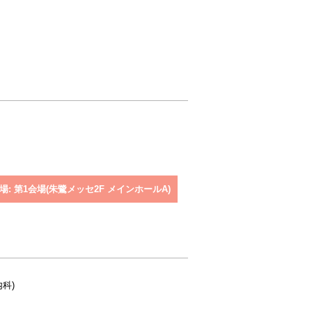
場: 第1会場(朱鷺メッセ2F メインホールA)
科)