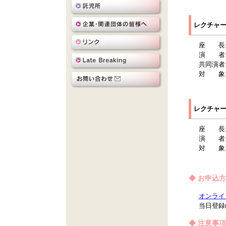
レクチャー
座 長
演 者
共同演者
対 象
レクチャー5
座 長
演 者
対 象
◆ お申込
オンライ
当日登録
◆ 注意事項