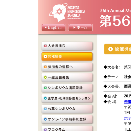
◆大会名:
第5
◆テーマ:
社
◆大会長:
西澤
◆会 期:
20
◆会 場:
朱鷺
〒9
TEL
ホ
〒9
TEL