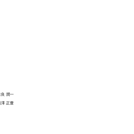
吉良 潤一
西澤 正豊