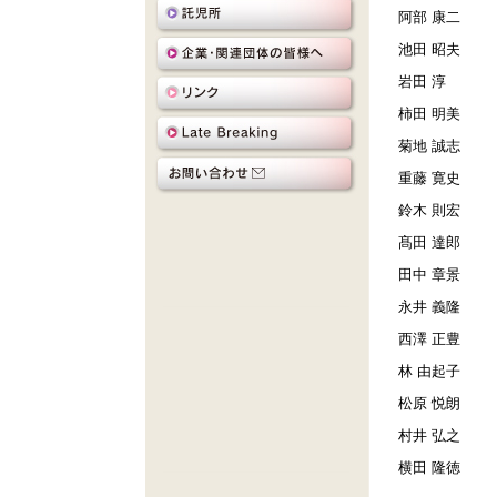
阿部 康二
池田 昭夫
岩田 淳
柿田 明美
菊地 誠志
重藤 寛史
鈴木 則宏
髙田 達郎
田中 章景
永井 義隆
西澤 正豊
林 由起子
松原 悦朗
村井 弘之
横田 隆徳