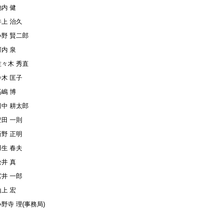
池内 健
井上 治久
小野 賢二郎
河内 泉
佐々木 秀直
鈴木 匡子
髙嶋 博
田中 耕太郎
豊田 一則
新野 正明
羽生 春夫
松井 真
宮井 一郎
山上 宏
野寺 理(事務局)