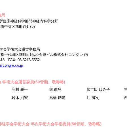
務局
所臨床神経科学部門神経内科学分野
新潟市中央区旭町通1-757
経学会学術大会運営事務局
1 東京都千代田区麹町5-1弘済会館ビル株式会社コングレ 内
318 FAX: 03-5216-5552
＠congre.co.jp
 学術大会運営委員(50音順、敬称略)
宇川 義一
梶 龍兒
加世田 ゆみ子
鈴木 則宏
髙橋 良輔
辻 省次
神経学会学術大会 年次学術大会学術委員(50音順、敬称略)