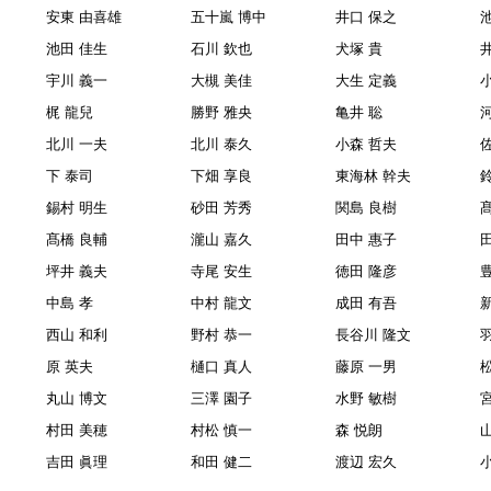
安東 由喜雄
五十嵐 博中
井口 保之
池田 佳生
石川 欽也
犬塚 貴
宇川 義一
大槻 美佳
大生 定義
梶 龍兒
勝野 雅央
亀井 聡
北川 一夫
北川 泰久
小森 哲夫
下 泰司
下畑 享良
東海林 幹夫
錫村 明生
砂田 芳秀
関島 良樹
髙橋 良輔
瀧山 嘉久
田中 惠子
坪井 義夫
寺尾 安生
徳田 隆彦
中島 孝
中村 龍文
成田 有吾
西山 和利
野村 恭一
長谷川 隆文
原 英夫
樋口 真人
藤原 一男
丸山 博文
三澤 園子
水野 敏樹
村田 美穂
村松 慎一
森 悦朗
吉田 眞理
和田 健二
渡辺 宏久
小