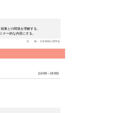
、病巣との関係を理解する。
セミナー的な内容にする。
共 催:
日本神経心理学会
(14:00～16:00)
。