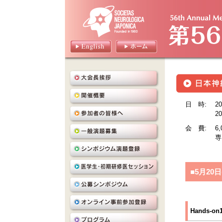
日 時:
2
2
会 費:
6
専
■5月20日(
Hands-