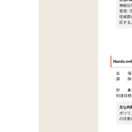
神経伝
実習:
症候群
応する
Hands-
会 場
講 師
対 象
到達目標
主な内
ボツリ
の注射