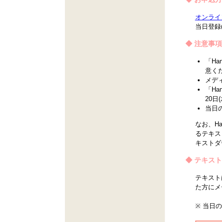
オンライ
当日登録
◆ 注意事項
「H
意く
メデ
「Ha
20日
当日
なお、H
るテキス
キストダ
◆ テキス
テキスト
た方にメ
※ 当日