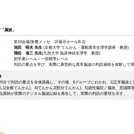
n7「脳波」
:
第10会場(朱鷺メッセ 1F展示ホールB-2)
:
池田 昭夫 先生
(京都大学 てんかん・運動異常生理学講座 教授)
飛松 省三 先生
(九州大学 臨床神経生理学 教授)
:
初学者レベル～一部標準レベル
:
判読の要点を学び、実際に典型的な異常脳波の判読過程を体験して
容
20分で判読の要点を全体講義し、その後、6グループにわかれ、1)正常脳波と正
ん1(全般てんかん)、4)てんかん2(部分てんかん)、5)急性脳症／脳炎、意識障
当講師が実際のデジタル脳波記録を再生して、実際の判読の要領を示す。
方法