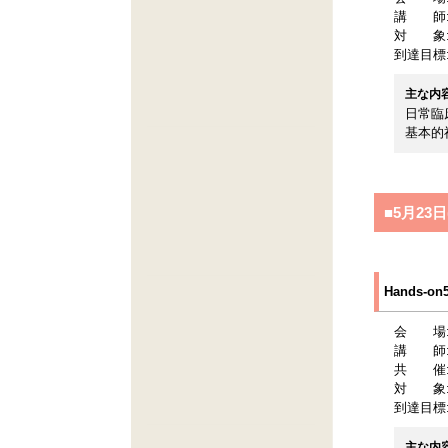
講 師
対 象
到達目標
主な内
日常臨
基本的
■5月23日(
Hands-
会 場
講 師
共 催
対 象
到達目標
主な内