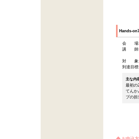
Hands-o
会 場
講 師
対 象
到達目標
主な内
最初の
てんか
プの担
◆ お申込