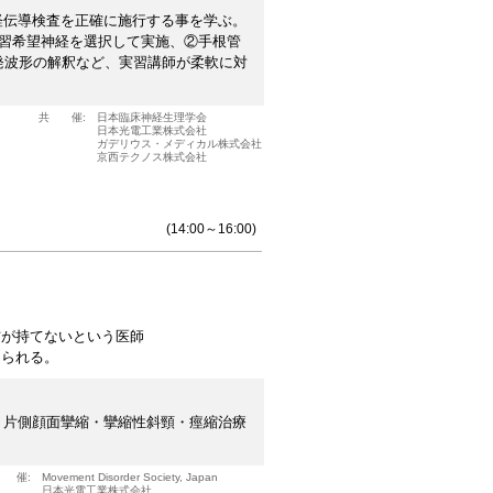
経伝導検査を正確に施行する事を学ぶ。
実習希望神経を選択して実施、②手根管
、③誘発波形の解釈など、実習講師が柔軟に対
共 催:
日本臨床神経生理学会
日本光電工業株式会社
ガデリウス・メディカル株式会社
京西テクノス株式会社
(14:00～16:00)
信が持てないという医師
められる。
・片側顔面攣縮・攣縮性斜頸・痙縮治療
 催:
Movement Disorder Society, Japan
日本光電工業株式会社