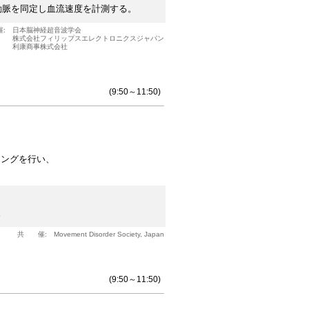
動脈を同定し血流速度を計測する。
催:
日本脳神経超音波学会
株式会社フィリップスエレクトロニクスジャパン
利康商事株式会社
(9:50～11:50)
リングを行い、
。
共 催:
Movement Disorder Society, Japan
(9:50～11:50)