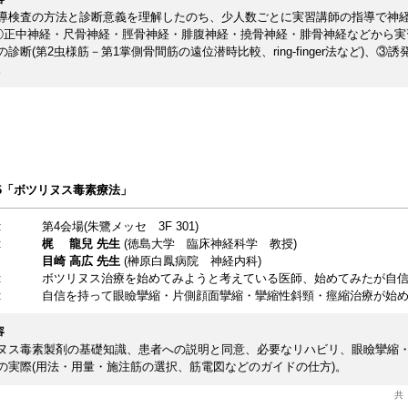
導検査の方法と診断意義を理解したのち、少人数ごとに実習講師の指導で神
 ①正中神経・尺骨神経・脛骨神経・腓腹神経・撓骨神経・腓骨神経などから
の診断(第2虫様筋－第1掌側骨間筋の遠位潜時比較、ring-finger法など)
。
on6「ボツリヌス毒素療法」
:
第4会場(朱鷺メッセ 3F 301)
:
梶 龍兒 先生
(徳島大学 臨床神経科学 教授)
目崎 高広 先生
(榊原白鳳病院 神経内科)
:
ボツリヌス治療を始めてみようと考えている医師、始めてみたが自
:
自信を持って眼瞼攣縮・片側顔面攣縮・攣縮性斜頸・痙縮治療が始
容
ヌス毒素製剤の基礎知識、患者への説明と同意、必要なリハビリ、眼瞼攣縮
の実際(用法・用量・施注筋の選択、筋電図などのガイドの仕方)。
共