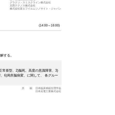
グラクソ・スミスクライン株式会社
京西テクノス株式会社
株式会社富士フイルムソノサイト・ジャパン
(14:00～16:00)
理解する。
常亜型、2)脳死、高度の意識障害、3)
害、6)局所脳病変、に関して、 各グルー
共 催:
日本臨床神経生理学会
日本光電工業株式会社