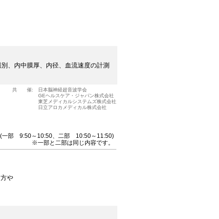
鑑別、内中膜厚、内径、血流速度の計測
共 催:
日本脳神経超音波学会
GEヘルスケア・ジャパン株式会社
東芝メディカルシステムズ株式会社
日立アロカメディカル株式会社
(一部 9:50～10:50、二部 10:50～11:50)
※一部と二部は同じ内容です。
る方や