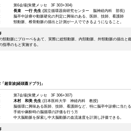
:
第6会場(朱鷺メッセ 3F 303+304)
:
長束 一行 先生
(国立循環器病研究センター 脳神経内科 部長)
:
脳卒中診療や動脈硬化の判定に興味のある、医師、技師、看護師
:
頸動脈、椎骨動脈の描出と計測が一人でできるようになること。
容
の頸動脈にプローベをあて、実際に総頸動脈、内頚動脈、外頸動脈の描出と
の指導のもと実施する。
on2「超音波(経頭蓋ドプラ)」
:
第7会場(朱鷺メッセ 3F 306+307)
:
木村 和美
先生
(日本医科大学 神経内科 教授)
:
脳循環に興味ある医師、技師、看護師など、特に脳卒中診療に当た
手術や麻酔時の脳循環の評価を行う方
:
中大脳動脈を探索し中大脳動脈の血流速度を計測し評価できる。
容