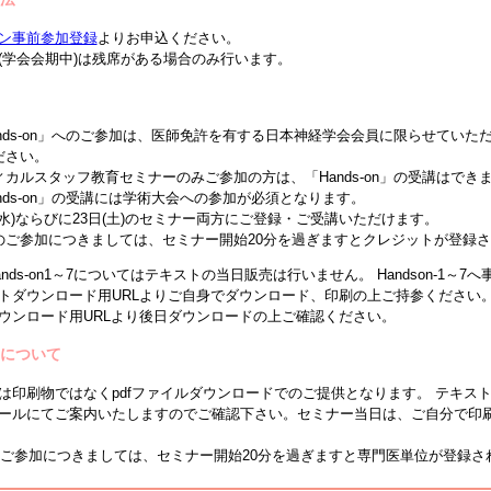
ン事前参加登録
よりお申込ください。
(学会会期中)は残席がある場合のみ行います。
ands-on」へのご参加は、医師免許を有する日本神経学会会員に限らせていた
ださい。
ィカルスタッフ教育セミナーのみご参加の方は、「Hands-on」の受講はで
nds-on」の受講には学術大会への参加が必須となります。
(水)ならびに23日(土)のセミナー両方にご登録・ご受講いただけます。
のご参加につきましては、セミナー開始20分を過ぎますとクレジットが登録
ands-on1～7についてはテキストの当日販売は行いません。 Handson-1
トダウンロード用URLよりご自身でダウンロード、印刷の上ご持参ください
ウンロード用URLより後日ダウンロードの上ご確認ください。
トについて
は印刷物ではなくpdfファイルダウンロードでのご提供となります。 テキス
ールにてご案内いたしますのでご確認下さい。セミナー当日は、ご自分で印
のご参加につきましては、セミナー開始20分を過ぎますと専門医単位が登録