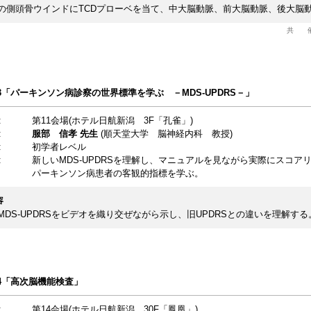
の側頭骨ウインドにTCDプローベを当て、中大脳動脈、前大脳動脈、後大脳
共 
on3「パーキンソン病診察の世界標準を学ぶ －MDS-UPDRS－」
:
第11会場(ホテル日航新潟 3F「孔雀」)
:
服部 信孝
先生
(順天堂大学 脳神経内科 教授)
:
初学者レベル
:
新しいMDS-UPDRSを理解し、マニュアルを見ながら実際にスコア
パーキンソン病患者の客観的指標を学ぶ。
容
MDS-UPDRSをビデオを織り交ぜながら示し、旧UPDRSとの違いを理解する
on4「高次脳機能検査」
:
第14会場(ホテル日航新潟 30F「鳳凰」)