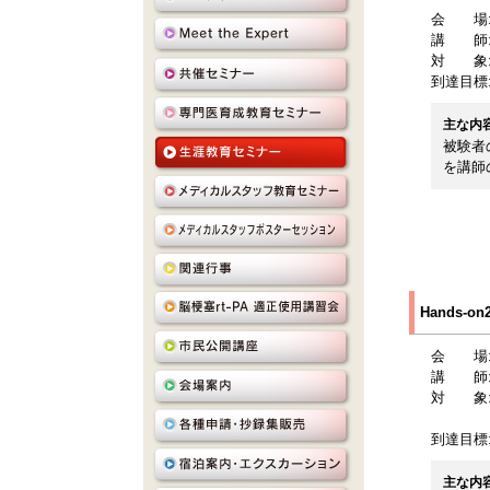
会 場
講 師
対 象
到達目標
主な内
被験者
を講師
Hands-
会 場
講 師
対 象
到達目標
主な内