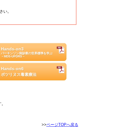
さい。
Hands-on3
パーキンソン病診察の世界標準を学ぶ
－MDS-UPDRS－
Hands-on6
ボツリヌス毒素療法
す。
>>
ページTOPへ戻る