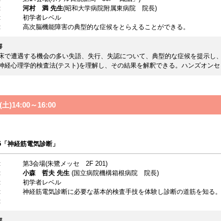
:
河村 満 先生
(昭和大学病院附属東病院 院長)
:
初学者レベル
:
高次脳機能障害の典型的な症候をとらえることができる。
容
床で遭遇する機会の多い失語、失行、失認について、典型的な症候を提示し
神経心理学的検査法(テスト)を理解し、その結果を解釈できる。ハンズオン
土)14:00～16:00
on5「神経筋電気診断」
:
第3会場(朱鷺メッセ 2F 201)
:
小森 哲夫
先生
(国立病院機構箱根病院 院長)
:
初学者レベル
:
神経筋電気診断に必要な基本的検査手技を体験し診断の道筋を知る
:
容