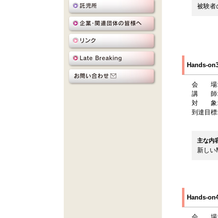
被験者
Hands-
会 場
講 師
対 象
到達目標
主な内
新しい
Hands-
会 場