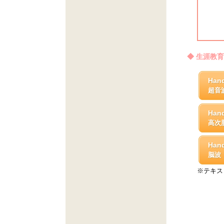
◆ 生涯教育
Han
超音
Han
高次
Han
脳波
※テキス