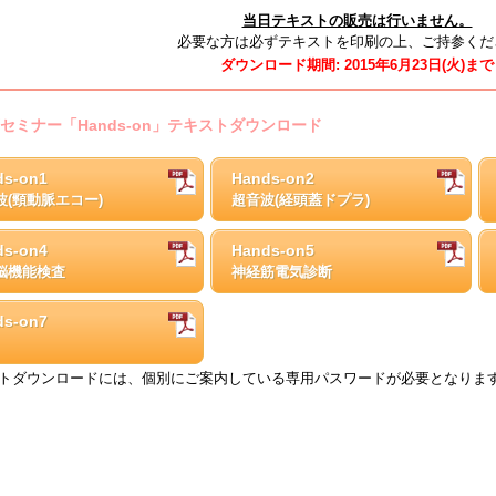
当日テキストの販売は行いません。
必要な方は必ずテキストを印刷の上、ご持参くだ
ダウンロード期間: 2015年6月23日(火)まで
セミナー「Hands-on」テキストダウンロード
ds-on1
Hands-on2
波(頸動脈エコー)
超音波(経頭蓋ドプラ)
ds-on4
Hands-on5
脳機能検査
神経筋電気診断
ds-on7
トダウンロードには、個別にご案内している専用パスワードが必要となりま